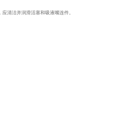
应清洁并润滑活塞和吸液嘴连件。