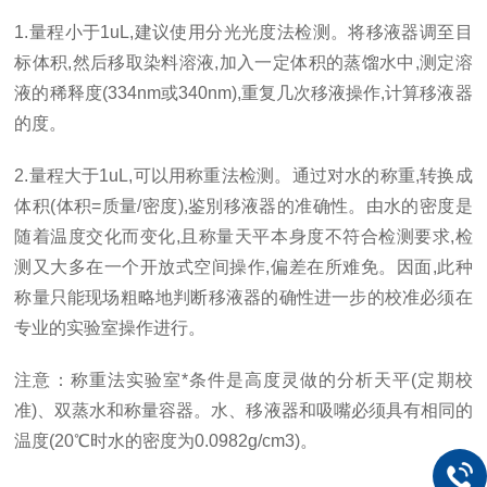
1.量程小于1uL,建议使用分光光度法检测。将移液器调至目
标体积,然后移取染料溶液,加入一定体积的蒸馏水中,测定溶
液的稀释度(334nm或340nm),重复几次移液操作,计算移液器
的度。
2.量程大于1uL,可以用称重法检测。通过对水的称重,转换成
体积(体积=质量/密度),鉴別移液器的准确性。由水的密度是
随着温度交化而变化,且称量天平本身度不符合检测要求,检
测又大多在一个开放式空间操作,偏差在所难免。因面,此种
称量只能现场粗略地判断移液器的确性进一步的校准必须在
专业的实验室操作进行。
注意：称重法实验室*条件是高度灵做的分析天平(定期校
准)、双蒸水和称量容器。水、移液器和吸嘴必须具有相同的
温度(20℃时水的密度为0.0982g/cm3)。