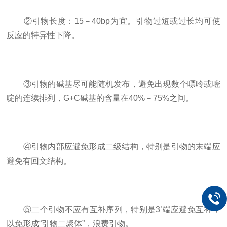
②引物长度：15－40bp为宜。引物过短或过长均可使
反应的特异性下降。
③引物的碱基尽可能随机发布，避免出现数个嘌呤或嘧
啶的连续排列，G+C碱基的含量在40%－75%之间。
④引物内部应避免形成二级结构，特别是引物的末端应
避免有回文结构。
⑤二个引物不应有互补序列，特别是3’端应避免互补，
以免形成“引物二聚体”，浪费引物。