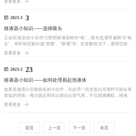
查看更多
密度与水不同的液体时)。这时可以采取两种移液方法。一是前进移
液法。用大拇指将按钮按下至第1停点，然后慢慢松开按钮回原点。
接着将按钮按至第1停点排出液体，稍停片刻继续按按钮至第二停点
3
2023-3
吹出残余的液体。后松开按钮。二是反向移液法。此法一般用于转移
移液器小知识——选择吸头
高粘液体、生物活性液体、易起泡液体或极微量的液体，其原理就...
正如实验室的小伙伴习惯把移液器称作“枪”，吸头也通常被称为“枪
头”，有时候也被叫做“管嘴”、“吸嘴”等。在多数情况下，通用型移液
器与通用型吸头可以默认是适配的，但我们仍需要去注意在实验中选
查看更多
择正确的吸头，以使实验能够更加顺利顺畅地进行：加长吸头：当需
要吸取的液面距离容器口较远，若将移液器下端深入容器口有可能使
移液器与容器口发生接触，造成污染，此时则建议选择使用加长的吸
23
2023-2
头；吸头下端口径：当需要将微量样本吸取或放入非常狭窄的口内、
移液器小知识——如何处理易起泡液体
或需要吸取微量上清时，需要选择下端细而尖的吸头；而当...
如果是做蛋白实验较多的小伙伴，在处理一些含蛋白溶液时可能会有
类似的苦恼：每次吸起和吹出都会出现气泡，不仅观感糟糕，移液量
也不准。那么在这种情况下，因为每一次对液面的扰动都可能产生新
查看更多
的气泡，我们就不可以随便进行润洗了。因此我们可以选择缓慢移液
+反向移液的操作，一方面减少对液面的扰动，另一方面也将气泡损
耗计算进入了移液操作中，以此来提高移液的准确性。如果是做蛋白
实验较多的小伙伴，在处理一些含蛋白溶液时可能会有类似的苦恼：
首页
上一页
下一页
末页
每次吸起和吹出都会出现气泡，不仅观感糟糕，移液量也不准。那