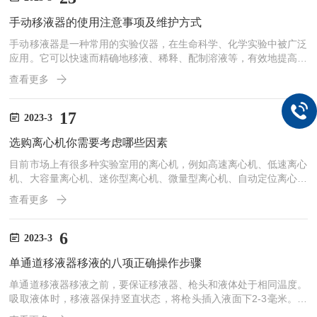
测量标尺、移液器头、调节旋钮、体积锁定功能等。精密移液器特
手动移液器的使用注意事项及维护方式
点：1、高精度的分配能力：采用高精度的加工技术和设计，能够精
确地...
手动移液器是一种常用的实验仪器，在生命科学、化学实验中被广泛
应用。它可以快速而精确地移液、稀释、配制溶液等，有效地提高实
验工作的效率。通常由三个主要部件组成：吸头、活塞和调节杆。当
查看更多
吸头插入到溶液中，活塞内压力减小，从而使溶液进入吸头中。通过
旋转调节杆，能够改变活塞位置来控制移液量。使用手动移液器时，
需要注意以下几点：1.使用前应先清洗。移液器的吸头应该定期更
17
2023-3
换，并在每次使用前用纯水或酒精进行清洗。2.确保吸液正确。在吸
选购离心机你需要考虑哪些因素
液时，吸头先碰到液体底部，然后慢慢向上提取液体，保证吸头与...
目前市场上有很多种实验室用的离心机，例如高速离心机、低速离心
机、大容量离心机、迷你型离心机、微量型离心机、自动定位离心机
等离心机设备。但是如何选择一款适合自己的离心机很重要，选购离
查看更多
心机，你需要考虑哪些问题。1、物料特性物料特性包括固相颗粒、
密度，液相密度、黏度，悬浮液浓度等。对于离心机和过滤机的选型
而言，需要考虑的是综合性，及物料的沉降性和过滤特性。2、机型
6
2023-3
应根据分离任务和物料特性需要确定机型，如转头、转速、容量、温
单通道移液器移液的八项正确操作步骤
度等，一般高速不宜做低速，专用不宜做通用，通用离心机兼顾高
速...
单通道移液器移液之前，要保证移液器、枪头和液体处于相同温度。
吸取液体时，移液器保持竖直状态，将枪头插入液面下2-3毫米。在
吸液之前，可以先吸放几次液体以润湿吸液嘴(尤其是要吸取粘稠或