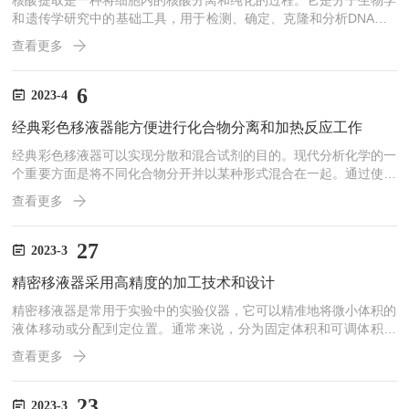
核酸提取是一种将细胞内的核酸分离和纯化的过程。它是分子生物学
和遗传学研究中的基础工具，用于检测、确定、克隆和分析DNA和R
NA。核酸提取的基本步骤通常包括细胞破碎、去除蛋白质和其他杂
查看更多
质、分离DNA或RNA并纯化。其中，常用的细胞破碎方法是机械破
碎和化学破碎。机械破碎是利用高压、超声波等力对细胞进行破碎，
而化学破碎则是利用酸、碱、盐和酶等化学物质对细胞进行分解。细
6
2023-4
胞破碎后，还需要去除蛋白质和其他杂质，以避免对核酸分离和纯化
经典彩色移液器能方便进行化合物分离和加热反应工作
的干扰。去除蛋白质的方法包括化学或酶的消化、离心或过滤等...
经典彩色移液器可以实现分散和混合试剂的目的。现代分析化学的一
个重要方面是将不同化合物分开并以某种形式混合在一起。通过使用
移液器，科学家可以轻松地移动不同试剂并将其组合以便进行反应、
查看更多
分析或纯化。还能够帮助科学家遵循实验室的安全规定。对一些试剂
的操作需要高度的警惕性，如在加热反应中避免热溅出等。彩色移液
器能够对液体留下清晰的痕迹，让实验室工作者更容易遵循安全指
27
2023-3
南，从而降低了因尘埃、氣味和化学品附在笔触上而产生的安全隐
精密移液器采用高精度的加工技术和设计
患。颜色多样化，可以使科学家特定类型的液体进行准确识别。例
如，如...
精密移液器是常用于实验中的实验仪器，它可以精准地将微小体积的
液体移动或分配到定位置。通常来说，分为固定体积和可调体积两
类。无论哪种类型的，其基本工作原理都是通过吸入或释放空气来进
查看更多
行液体的移动。在使用移液器之前，需要根据实验需要装上对应的移
液器头，通常为吸头或释放头。装好头之后，通过旋钮或手柄来操作
移液器完成吸取或释放液体的过程。精密移液器的结构一般包括滑动
23
2023-3