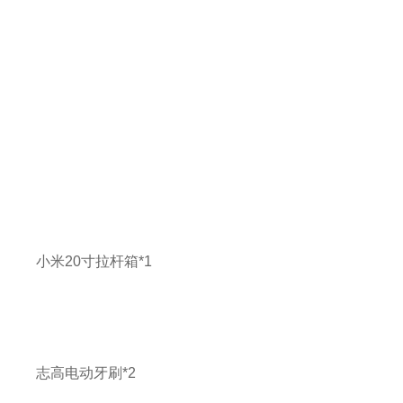
小米20寸拉杆箱*1
志高电动牙刷*2