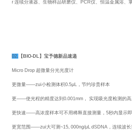
r 连续分液器、生物样品研磨仪、PCR仪、恒温金属浴、掌上离
02.
【BIO-DL】宝予德新品速递
Micro Drop 超微量分光光度计
更微量——zui小检测体积0.5μL，节约珍贵样本
更——使光程的精度达到0.001mm， 实现吸光度检测的
更快速——高浓度样本可不用稀释直接测量，5秒内显示
更宽范围——zui大可测~15, 000ng/μL dSDNA，连续波长