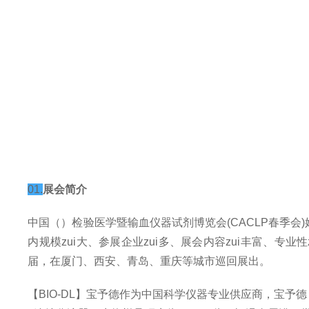
01.
展会简介
中国（）检验医学暨输血仪器试剂博览会(CACLP春季会
内规模zui大、参展企业zui多、展会内容zui丰富、专业
届，在厦门、西安、青岛、重庆等城市巡回展出。
【BIO-DL】宝予德作为中国科学仪器专业供应商，宝予德