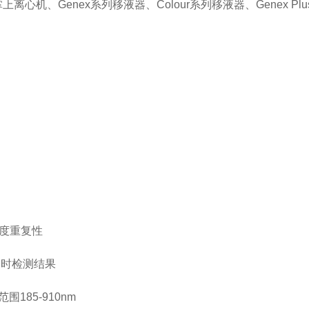
心机、Genex系列移液器、Colour系列移液器、Genex Pl
高度重复性
即时检测结果
范围185-910nm