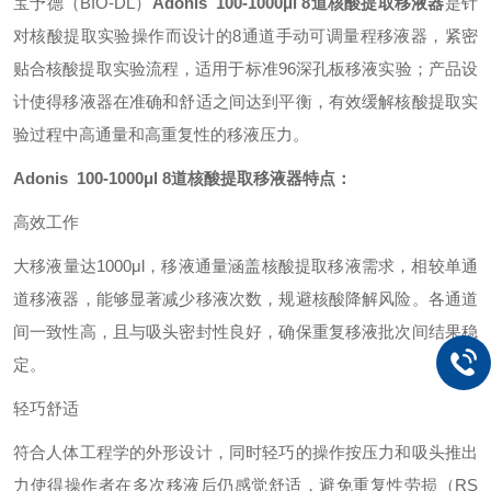
宝予德（BIO-DL）
Adonis 100-1000μl 8道核酸提取移液器
是针
对核酸提取实验操作而设计的8通道手动可调量程移液器，紧密
贴合核酸提取实验流程，适用于标准96深孔板移液实验；产品设
计使得移液器在准确和舒适之间达到平衡，有效缓解核酸提取实
验过程中高通量和高重复性的移液压力。
Adonis 100-1000μl 8道核酸提取移液器特点：
高效工作
大移液量达1000μl，移液通量涵盖核酸提取移液需求，相较单通
道移液器，能够显著减少移液次数，规避核酸降解风险。各通道
间一致性高，且与吸头密封性良好，确保重复移液批次间结果稳
定。
轻巧舒适
符合人体工程学的外形设计，同时轻巧的操作按压力和吸头推出
力使得操作者在多次移液后仍感觉舒适，避免重复性劳损（RS