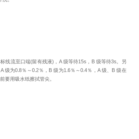
标线流至口端(留有残液)，A 级等待15s，B 级等待3s。另
％～0.2％，B 级为1.6％～0.4％，A 级、B 级在
液前要用吸水纸擦拭管尖。