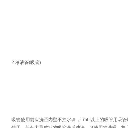
2 移液管(吸管)
吸管使用前应洗至内壁不挂水珠，1mL 以上的吸管用吸管刷
使用。若有大量成批的吸管洗后冲洗，可使用冲洗桶，将