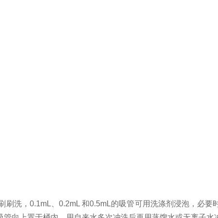
刷洗，0.1mL、0.2mL 和0.5mL的吸管可用洗涤剂浸泡
吸管向上置于桶内，用自来水多次冲洗后再用蒸馏水或无离子水