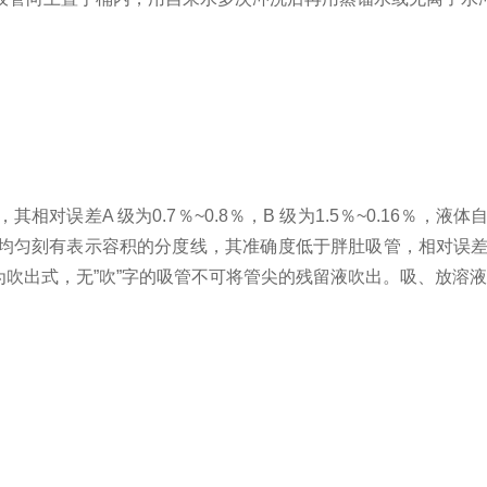
差A 级为0.7％~0.8％，B 级为1.5％~0.16％，液体自
有表示容积的分度线，其准确度低于胖肚吸管，相对误差A 级为0.8
字则为吹出式，无”吹”字的吸管不可将管尖的残留液吹出。吸、放溶