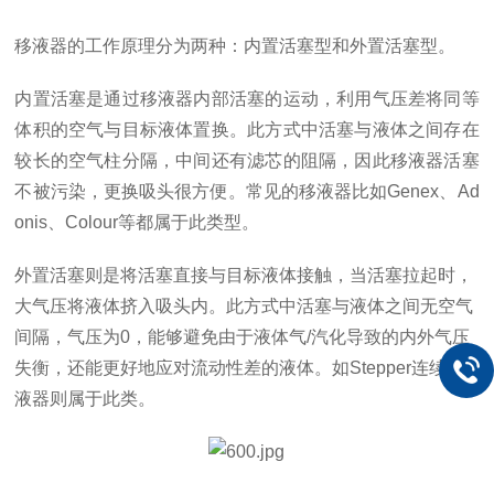
移液器的工作原理分为两种：内置活塞型和外置活塞型。
内置活塞是通过移液器内部活塞的运动，利用气压差将同等
体积的空气与目标液体置换。此方式中活塞与液体之间存在
较长的空气柱分隔，中间还有滤芯的阻隔，因此移液器活塞
不被污染，更换吸头很方便。常见的移液器比如
G
enex
、
A
d
onis
、
C
olour
等都属于此类型。
外置活塞则是将活塞直接与目标液体接触，当活塞拉起时，
大气压将液体挤入吸头内。此方式中活塞与液体之间无空气
间隔，气压为
0
，能够避免由于液体气
/
汽化导致的内外气压
失衡，还能更好地应对流动性差的液体。如
S
tepper
连续分
液器则属于此类。