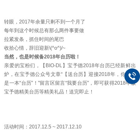
转眼，2017年余量只剩不到一个月了
每年到这个时候总有那么两件事要做
拉紧发条，抓住时间的尾巴
收拾心情，辞旧迎新\(^o^)/~
当然，也是时候备2018年台历啦！
亲爱的宝粉们，【
BIO-DL
】宝予德
2018
年台历已经新鲜出
炉，在宝予德公众号文章“【送台历】迎接2018年，你缺的
是一本“台历”！”留言区留言“我要台历”，即可获得
2018
年版
宝予德精美台历等精美礼品！送完即止！
活动时间：
2017
.
12
.
5 ~
2017
.
12
.
10